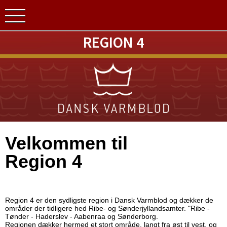
REGION 4
Velkommen til
Region 4
Region 4 er den sydligste region i Dansk Varmblod og dækker de
områder der tidligere hed Ribe- og Sønderjyllandsamter. "Ribe -
Tønder - Haderslev - Aabenraa og Sønderborg.
Regionen dækker hermed et stort område, langt fra øst til vest, og