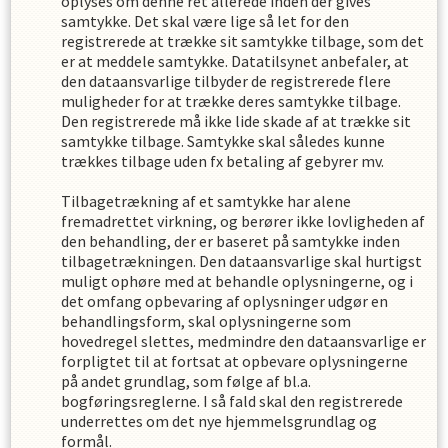
oplyses om denne ret allerede inden der gives
samtykke. Det skal være lige så let for den
registrerede at trække sit samtykke tilbage, som det
er at meddele samtykke. Datatilsynet anbefaler, at
den dataansvarlige tilbyder de registrerede flere
muligheder for at trække deres samtykke tilbage.
Den registrerede må ikke lide skade af at trække sit
samtykke tilbage. Samtykke skal således kunne
trækkes tilbage uden fx betaling af gebyrer mv.
Tilbagetrækning af et samtykke har alene
fremadrettet virkning, og berører ikke lovligheden af
den behandling, der er baseret på samtykke inden
tilbagetrækningen. Den dataansvarlige skal hurtigst
muligt ophøre med at behandle oplysningerne, og i
det omfang opbevaring af oplysninger udgør en
behandlingsform, skal oplysningerne som
hovedregel slettes, medmindre den dataansvarlige er
forpligtet til at fortsat at opbevare oplysningerne
på andet grundlag, som følge af bl.a.
bogføringsreglerne. I så fald skal den registrerede
underrettes om det nye hjemmelsgrundlag og
formål.