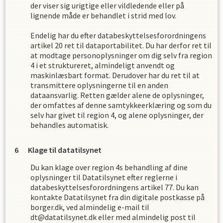
der viser sig urigtige eller vildledende eller på
lignende måde er behandlet i strid med lov.
Endelig har du efter databeskyttelsesforordningens
artikel 20 ret til dataportabilitet. Du har derfor ret til
at modtage personoplysninger om dig selv fra
region
4
i et struktureret, almindeligt anvendt og
maskinlæsbart format. Derudover har du ret til at
transmittere oplysningerne til en anden
dataansvarlig. Retten gælder alene de oplysninger,
der omfattes af denne samtykkeerklæring og som du
selv har givet til
region 4
,
og alene oplysninger, der
behandles automatisk.
Klage til datatilsynet
Du kan klage over
region 4
s
behandling af dine
oplysninger til Datatilsynet efter reglerne i
databeskyttelsesforordningens artikel 77. Du kan
kontakte Datatilsynet fra din digitale postkasse på
borger.dk, ved almindelig e-mail til
dt@datatilsynet.dk eller med almindelig post til