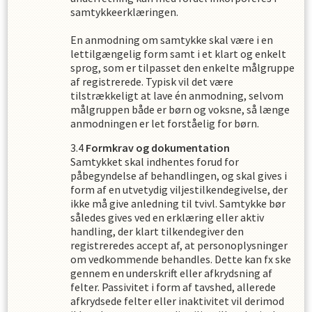
samtykkeerklæringen.
En anmodning om samtykke skal være i en
lettilgængelig form samt i et klart og enkelt
sprog, som er tilpasset den enkelte målgruppe
af registrerede. Typisk vil det være
tilstrækkeligt at lave én anmodning, selvom
målgruppen både er børn og voksne, så længe
anmodningen er let forståelig for børn.
Formkrav og dokumentation
Samtykket skal indhentes forud for
påbegyndelse af behandlingen, og skal gives i
form af en utvetydig viljestilkendegivelse, der
ikke må give anledning til tvivl. Samtykke bør
således gives ved en erklæring eller aktiv
handling, der klart tilkendegiver den
registreredes accept af, at personoplysninger
om vedkommende behandles. Dette kan fx ske
gennem en underskrift eller afkrydsning af
felter. Passivitet i form af tavshed, allerede
afkrydsede felter eller inaktivitet vil derimod