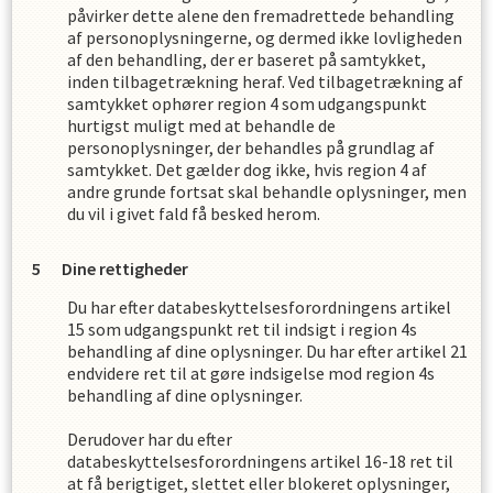
påvirker dette alene den fremadrettede behandling
af personoplysningerne, og dermed ikke lovligheden
af den behandling, der er baseret på samtykket,
inden tilbagetrækning heraf. Ved tilbagetrækning af
samtykket ophører
region 4
som udgangspunkt
hurtigst muligt med at behandle de
personoplysninger, der behandles på grundlag af
samtykket. Det gælder dog ikke, hvis
region 4
af
andre grunde fortsat skal behandle oplysninger, men
du vil i givet fald få besked herom.
Dine rettigheder
Du har efter databeskyttelsesforordningens artikel
15 som udgangspunkt ret til indsigt i
region 4
s
behandling af dine oplysninger. Du har efter artikel 21
endvidere ret til at gøre indsigelse mod
region 4
s
behandling af dine oplysninger.
Derudover har du efter
databeskyttelsesforordningens artikel 16-18 ret til
at få berigtiget, slettet eller blokeret oplysninger,